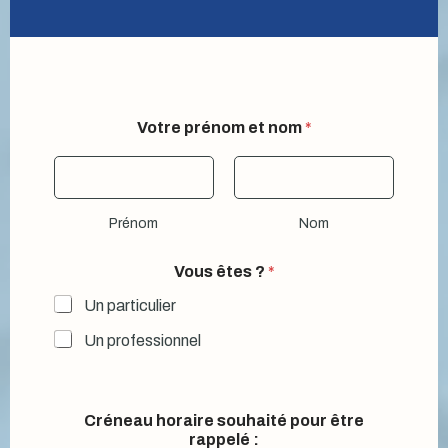
Votre prénom et nom
*
Prénom
Nom
Vous êtes ?
*
Un particulier
Un professionnel
e
Créneau horaire souhaité pour être
s
rappelé :
t