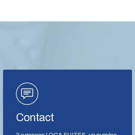
Contact
3 agences LOCA FUITES, un numéro