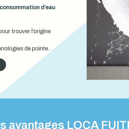
urconsommation d’eau
our trouver l’origine
nologies de pointe.
s avantages LOCA FUI