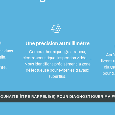
e
Une précision au millimètre
ons dans
Caméra thermique, gaz traceur,
Aprè
ile.
électroacoustique, inspection vidéo, …
livrons 
Nous identifions précisément la zone
diagn
rité.
défectueuse pour éviter les travaux
pour tr
superflus.
SOUHAITE ÊTRE RAPPELÉ(E) POUR DIAGNOSTIQUER MA F