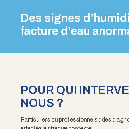
Des signes d’humidi
facture d’eau anorm
POUR QUI INTERV
NOUS ?
Particuliers ou professionnels : des diagno
adaptés à chaque contexte.