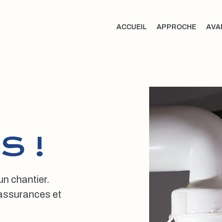
ACCUEIL
APPROCHE
AVA
S !
 un chantier.
, assurances et