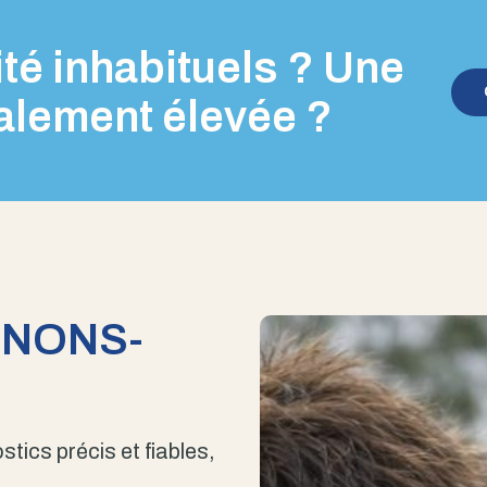
té inhabituels ? Une
alement élevée ?
ENONS-
stics précis et fiables,