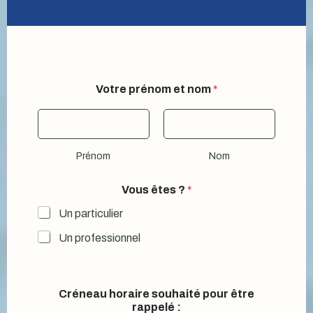
Votre prénom et nom
*
Prénom
Nom
p
Vous êtes ?
*
o
u
Un particulier
r
ê
Un professionnel
t
r
e
Q
Créneau horaire souhaité pour être
u
rappelé :
e