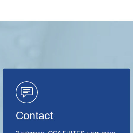
Contact
3 agences LOCA FUITES, un numéro