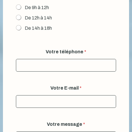
l
De 9h à 12h
l
e
De 12h à 14h
De 14h à 18h
Votre téléphone
*
Votre E-mail
*
Votre message
*