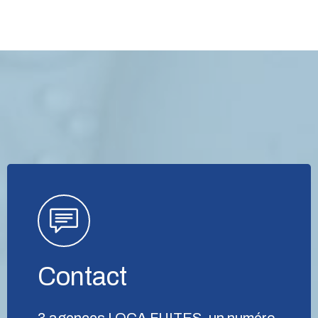
Contact
3 agences LOCA FUITES, un numéro