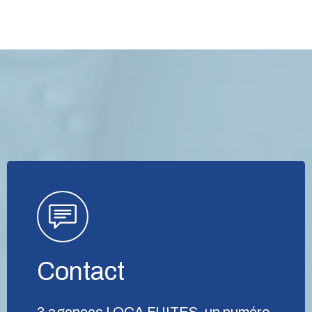
Contact
3 agences LOCA FUITES, un numéro