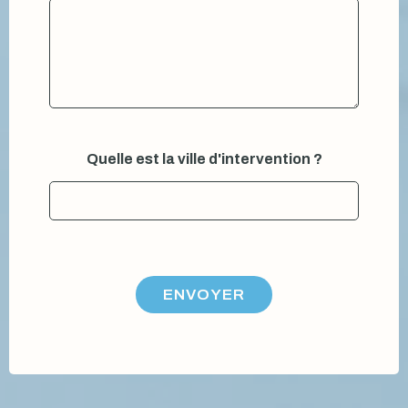
*
Quelle est la ville d'intervention ?
p
o
u
r
m
e
s
s
ENVOYER
a
g
e