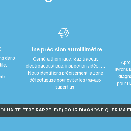
e
Une précision au millimètre
ons dans
Caméra thermique, gaz traceur,
Aprè
ile.
électroacoustique, inspection vidéo, …
livrons 
Nous identifions précisément la zone
diagn
rité.
défectueuse pour éviter les travaux
pour tr
superflus.
SOUHAITE ÊTRE RAPPELÉ(E) POUR DIAGNOSTIQUER MA F