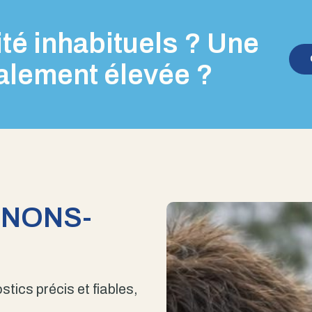
té inhabituels ? Une
alement élevée ?
ENONS-
stics précis et fiables,