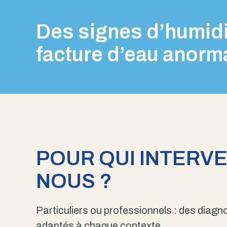
Des signes d’humidi
facture d’eau anorm
POUR QUI INTERV
NOUS ?
Particuliers ou professionnels : des diagno
adaptés à chaque contexte.