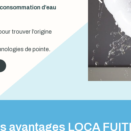
urconsommation d’eau
our trouver l’origine
nologies de pointe.
s avantages LOCA FUI