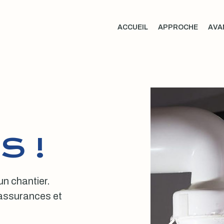
ACCUEIL
APPROCHE
AVA
S !
 un chantier.
, assurances et