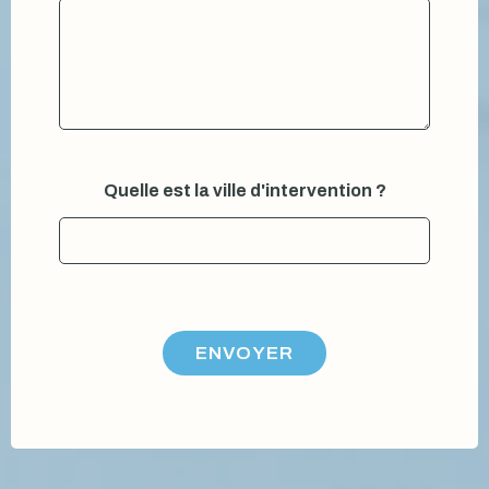
t
r
e
d
'
i
n
t
e
Quelle est la ville d'intervention ?
r
v
e
n
t
i
o
n
ENVOYER