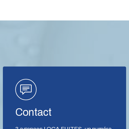
Contact
3 agences LOCA FUITES, un numéro