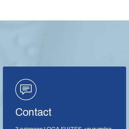
Contact
3 agences LOCA FUITES, un numéro