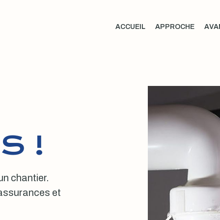
ACCUEIL
APPROCHE
AVA
S !
 un chantier.
, assurances et