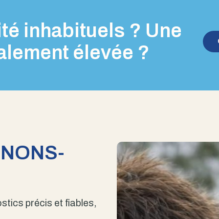
té inhabituels ? Une
alement élevée ?
ENONS-
stics précis et fiables,