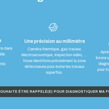
e
Une précision au millimètre
ons dans
Caméra thermique, gaz traceur,
Aprè
ile.
électroacoustique, inspection vidéo, …
livrons 
Nous identifions précisément la zone
diagn
rité.
défectueuse pour éviter les travaux
pour tr
superflus.
SOUHAITE ÊTRE RAPPELÉ(E) POUR DIAGNOSTIQUER MA F