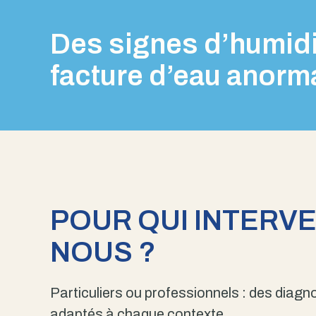
Des signes d’humidi
facture d’eau anorm
POUR QUI INTERV
NOUS ?
Particuliers ou professionnels : des diagno
adaptés à chaque contexte.