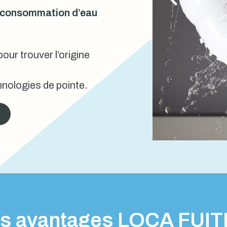
urconsommation d’eau
our trouver l’origine
nologies de pointe.
s avantages LOCA FUI