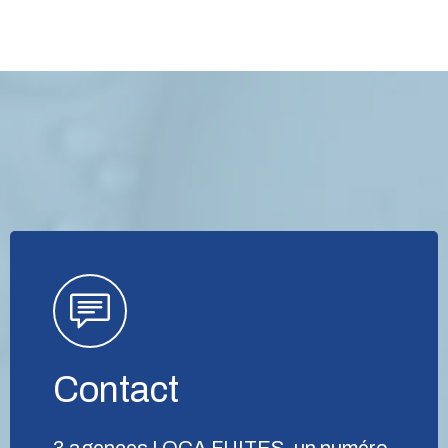
Contact
3 agences LOCA FUITES, un numéro