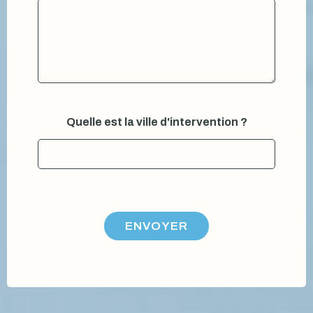
l
l
e
ê
t
r
e
V
o
Quelle est la ville d'intervention ?
t
r
e
ENVOYER