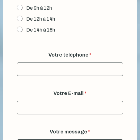
De 9h à 12h
De 12h à 14h
De 14h à 18h
Votre téléphone
*
Votre E-mail
*
Q
Votre message
*
u
e