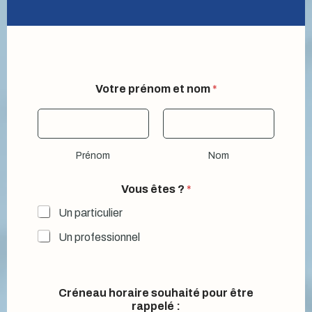
ê
Votre prénom et nom
*
t
e
s
E
-
Prénom
Nom
m
a
i
Vous êtes ?
*
l
ê
Un particulier
t
Un professionnel
r
e
Créneau horaire souhaité pour être
rappelé :