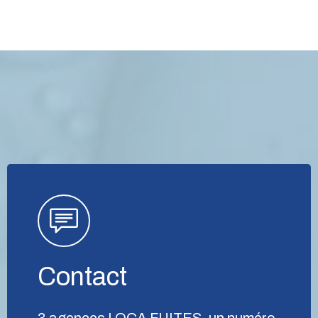
Contact
3 agences LOCA FUITES, un numéro