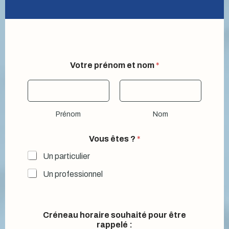
:
Votre prénom et nom
*
C
r
é
n
e
Prénom
Nom
a
u
h
Vous êtes ?
*
o
r
Un particulier
a
Un professionnel
i
r
e
Créneau horaire souhaité pour être
rappelé :