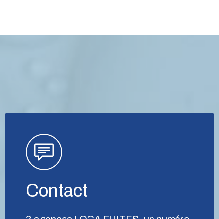
Contact
3 agences LOCA FUITES, un numéro