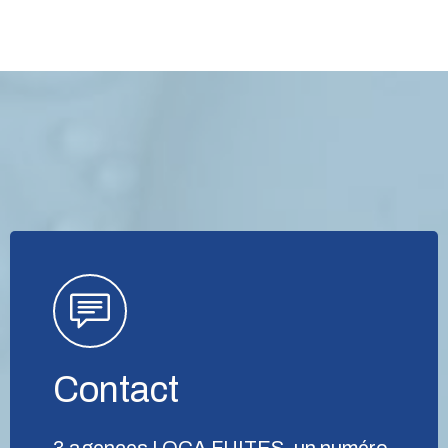
Contact
3 agences LOCA FUITES, un numéro