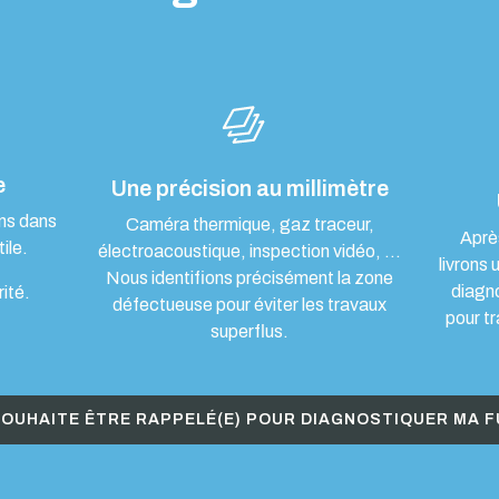
e
Une précision au millimètre
ons dans
Caméra thermique, gaz traceur,
Aprè
ile.
électroacoustique, inspection vidéo, …
livrons 
Nous identifions précisément la zone
diagn
rité.
défectueuse pour éviter les travaux
pour tr
superflus.
SOUHAITE ÊTRE RAPPELÉ(E) POUR DIAGNOSTIQUER MA F