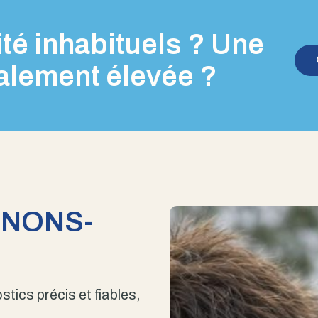
té inhabituels ? Une
alement élevée ?
ENONS-
stics précis et fiables,