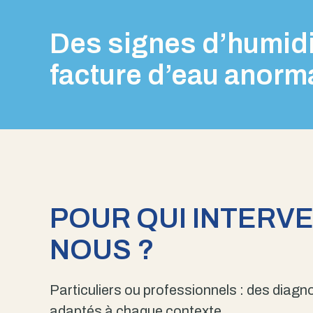
Des signes d’humidi
facture d’eau anorm
POUR QUI INTERV
NOUS ?
Particuliers ou professionnels : des diagno
adaptés à chaque contexte.