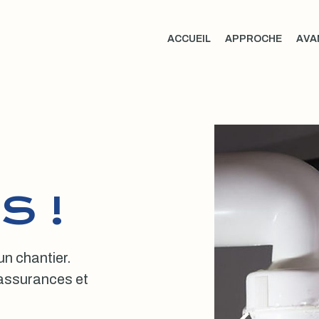
ACCUEIL
APPROCHE
AVA
S !
 un chantier.
, assurances et