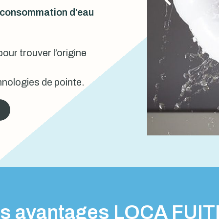
urconsommation d’eau
our trouver l’origine
nologies de pointe.
s avantages LOCA FUI