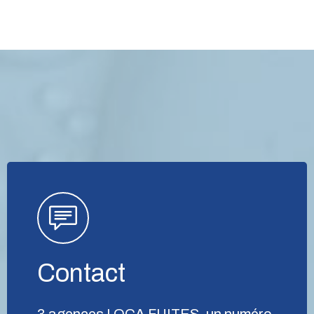
Contact
3 agences LOCA FUITES, un numéro