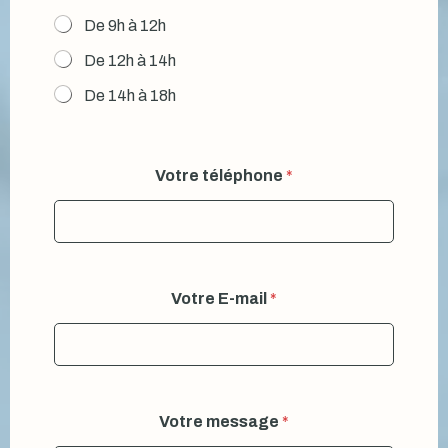
De 9h à 12h
De 12h à 14h
De 14h à 18h
Votre téléphone
*
Votre E-mail
*
p
Votre message
*
r
é