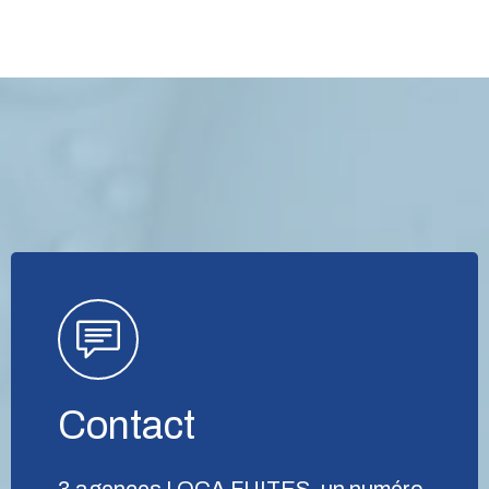
Contact
3 agences LOCA FUITES, un numéro