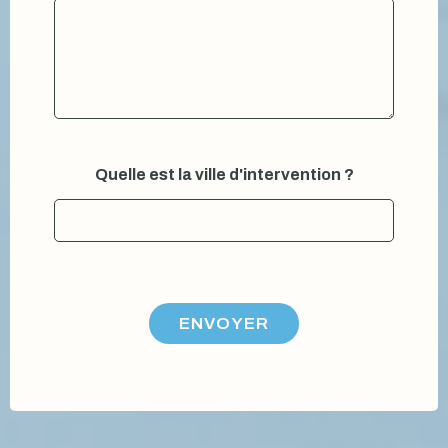
n
o
m
V
o
t
r
e
C
Quelle est la ville d'intervention ?
r
é
n
e
a
u
ENVOYER