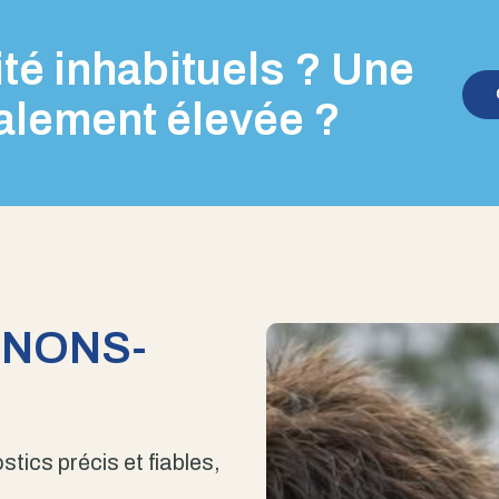
té inhabituels ? Une
alement élevée ?
ENONS-
stics précis et fiables,