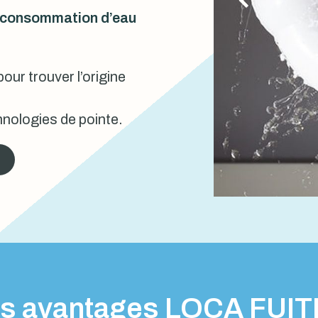
urconsommation d’eau
our trouver l’origine
nologies de pointe.
s avantages LOCA FUI