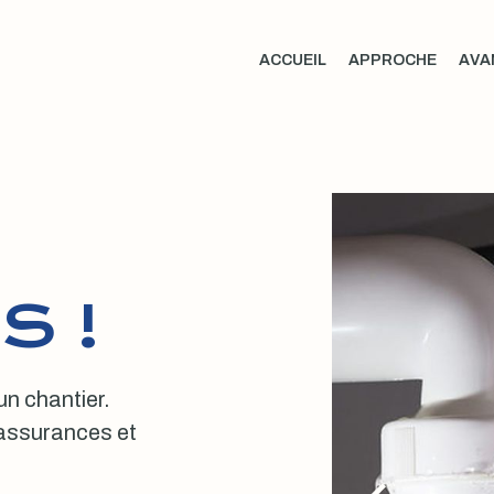
ACCUEIL
APPROCHE
AVA
S !
 un chantier.
, assurances et