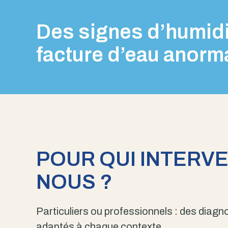
Des signes d’humidi
facture d’eau anorm
POUR QUI INTERV
NOUS ?
Particuliers ou professionnels : des diagno
adaptés à chaque contexte.