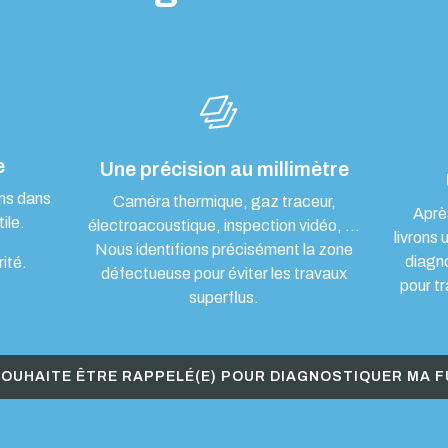
e
Une précision au millimètre
ons dans
Caméra thermique, gaz traceur,
Aprè
ile.
électroacoustique, inspection vidéo, …
livrons 
Nous identifions précisément la zone
diagn
rité.
défectueuse pour éviter les travaux
pour tr
superflus.
SOUHAITE ÊTRE RAPPELÉ(E) POUR DIAGNOSTIQUER MA F