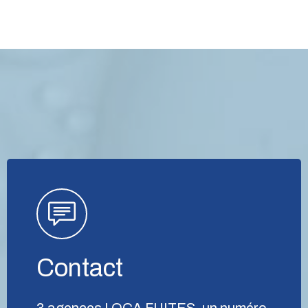
Contact
3 agences LOCA FUITES, un numéro