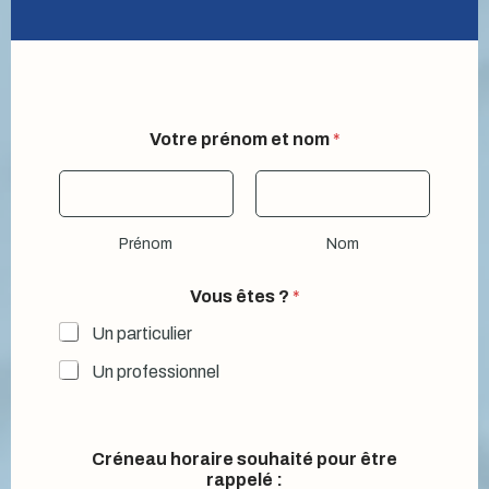
t
Votre prénom et nom
*
é
l
é
p
h
Prénom
Nom
o
n
e
Vous êtes ?
*
?
V
Un particulier
o
Un professionnel
t
r
e
Créneau horaire souhaité pour être
rappelé :