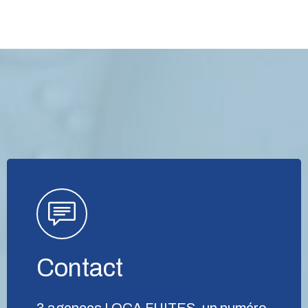
Contact
3 agences LOCA FUITES, un numéro