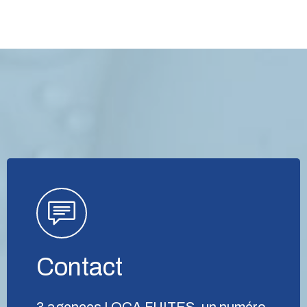
Contact
3 agences LOCA FUITES, un numéro