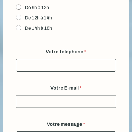
De 9h à 12h
De 12h à 14h
De 14h à 18h
Votre téléphone
*
Votre E-mail
*
e
Votre message
*
s
t