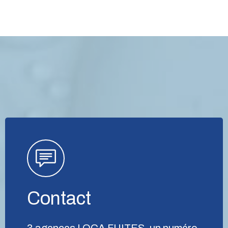
Contact
3 agences LOCA FUITES, un numéro