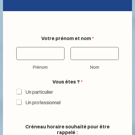
Votre prénom et nom
*
Prénom
Nom
Vous êtes ?
*
Un particulier
Un professionnel
t
Créneau horaire souhaité pour être
é
rappelé :
l