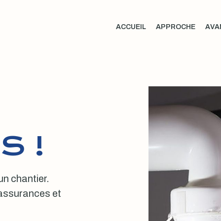
ACCUEIL
APPROCHE
AVA
S !
 un chantier.
, assurances et