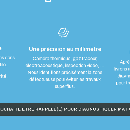
e
Une précision au millimètre
ons dans
Caméra thermique, gaz traceur,
Aprè
ile.
électroacoustique, inspection vidéo, …
livrons 
Nous identifions précisément la zone
diagn
rité.
défectueuse pour éviter les travaux
pour tr
superflus.
SOUHAITE ÊTRE RAPPELÉ(E) POUR DIAGNOSTIQUER MA F