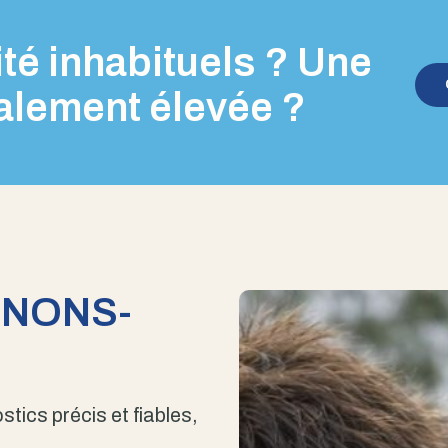
té inhabituels ? Une
alement élevée ?
ENONS-
stics précis et fiables,