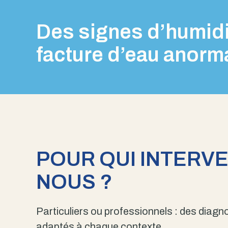
Des signes d’humidi
facture d’eau anorm
POUR QUI INTERV
NOUS ?
Particuliers ou professionnels : des diagno
adaptés à chaque contexte.