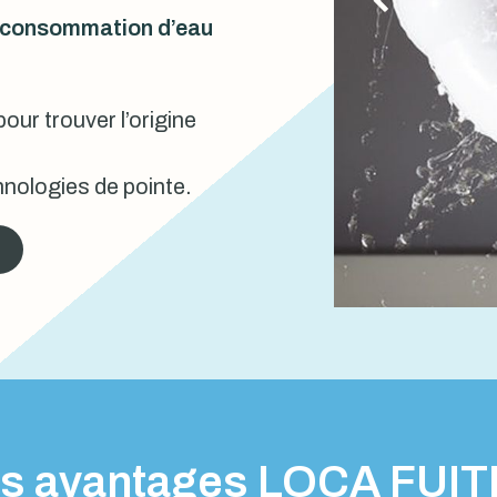
urconsommation d’eau
our trouver l’origine
nologies de pointe.
s avantages LOCA FUI