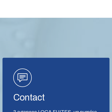
Contact
3 agences LOCA FUITES, un numéro