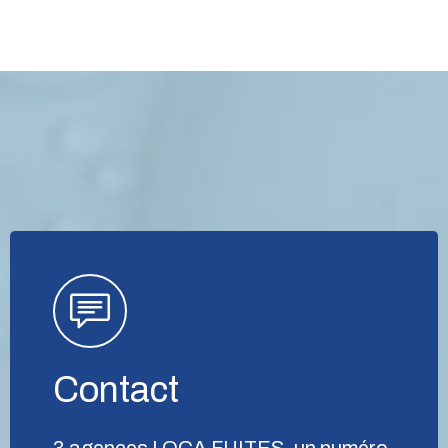
Contact
3 agences LOCA FUITES, un numéro