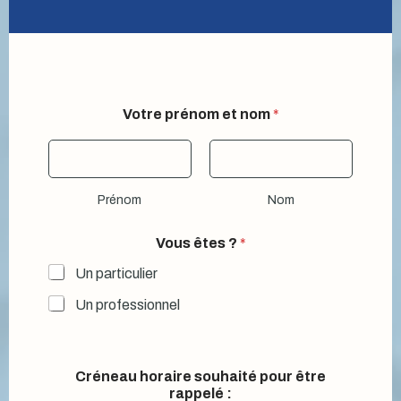
V
Votre prénom et nom
*
o
t
r
e
*
Prénom
Nom
*
Vous êtes ?
*
Un particulier
Un professionnel
Créneau horaire souhaité pour être
rappelé :