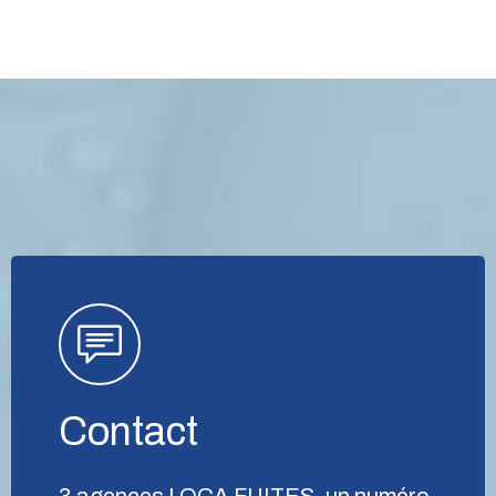
Contact
3 agences LOCA FUITES, un numéro