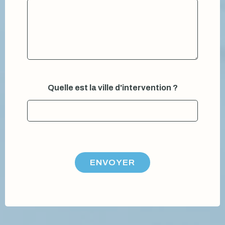
V
Quelle est la ville d'intervention ?
o
t
r
e
s
o
u
h
ENVOYER
a
i
t
é
*