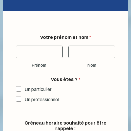
Votre prénom et nom
*
Prénom
Nom
Q
Vous êtes ?
*
u
e
Un particulier
l
l
Un professionnel
e
Q
u
e
Créneau horaire souhaité pour être
l
rappelé :
l