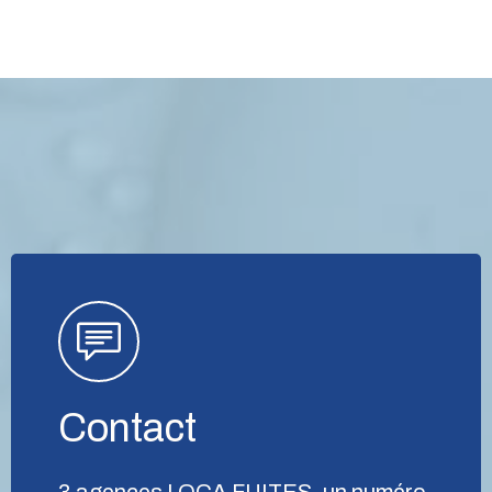
Contact
3 agences LOCA FUITES, un numéro