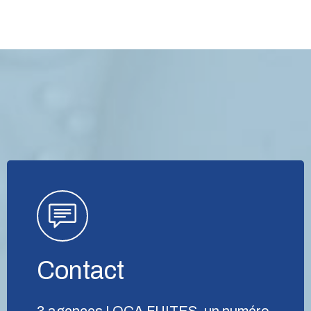
Contact
3 agences LOCA FUITES, un numéro