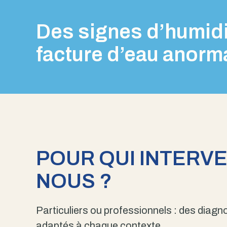
Des signes d’humidi
facture d’eau anorm
POUR QUI INTERV
NOUS ?
Particuliers ou professionnels : des diagno
adaptés à chaque contexte.