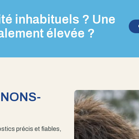
té inhabituels ? Une
alement élevée ?
ENONS-
stics précis et fiables,