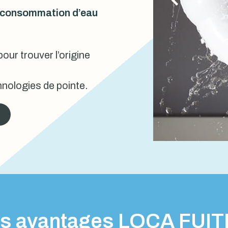
urconsommation d’eau
our trouver l’origine
nologies de pointe.
s avantages LOCA FUI