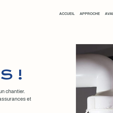
ACCUEIL
APPROCHE
AVA
S !
 un chantier.
, assurances et