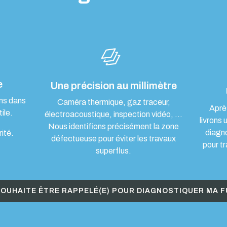
e
Une précision au millimètre
ons dans
Caméra thermique, gaz traceur,
Aprè
ile.
électroacoustique, inspection vidéo, …
livrons 
Nous identifions précisément la zone
diagn
rité.
défectueuse pour éviter les travaux
pour tr
superflus.
SOUHAITE ÊTRE RAPPELÉ(E) POUR DIAGNOSTIQUER MA F