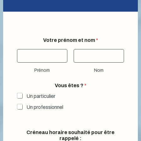
Votre prénom et nom
*
Prénom
Nom
Vous êtes ?
*
Un particulier
Un professionnel
*
Créneau horaire souhaité pour être
*
rappelé :
Q