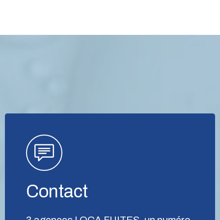
Contact
3 agences LOCA FUITES, un numéro