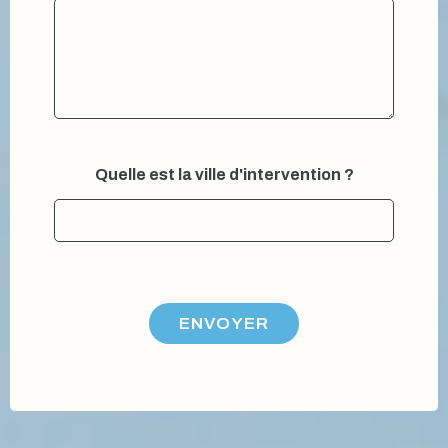
l
Quelle est la ville d'intervention ?
a
v
i
l
l
e
Q
u
ENVOYER
e
l
l
e