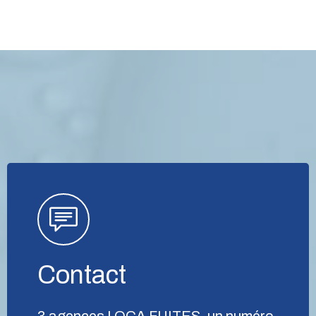
Contact
3 agences LOCA FUITES, un numéro