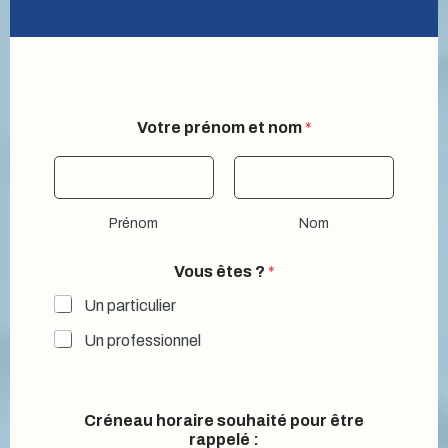
Votre prénom et nom
*
Prénom
Nom
Vous êtes ?
*
Un particulier
Un professionnel
V
Créneau horaire souhaité pour être
o
rappelé :
t