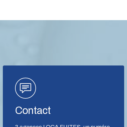
Contact
3 agences LOCA FUITES, un numéro