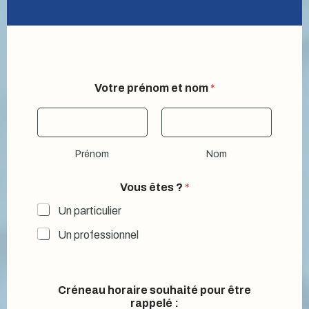
?
Votre prénom et nom
*
?
d
'
i
n
Prénom
Nom
t
e
r
Vous êtes ?
*
v
e
Un particulier
n
Un professionnel
t
i
o
n
Créneau horaire souhaité pour être
rappelé :