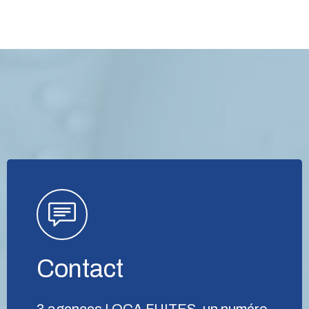
Contact
3 agences LOCA FUITES, un numéro