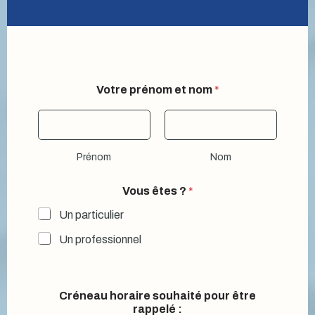
e
Votre prénom et nom
*
t
*
Q
u
e
Prénom
Nom
l
l
e
Vous êtes ?
*
Un particulier
Un professionnel
Créneau horaire souhaité pour être
rappelé :