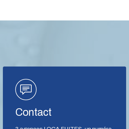
Contact
3 agences LOCA FUITES, un numéro