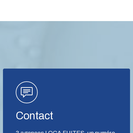
Contact
3 agences LOCA FUITES, un numéro