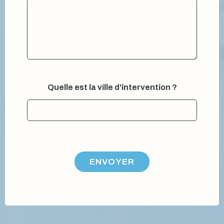
n
Quelle est la ville d'intervention ?
o
m
*
V
o
t
r
e
ENVOYER