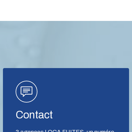
Contact
3 agences LOCA FUITES, un numéro