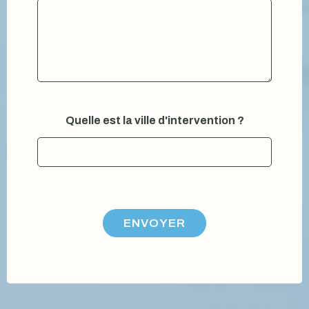
e
Quelle est la ville d'intervention ?
s
t
:
E
-
m
a
i
ENVOYER
l