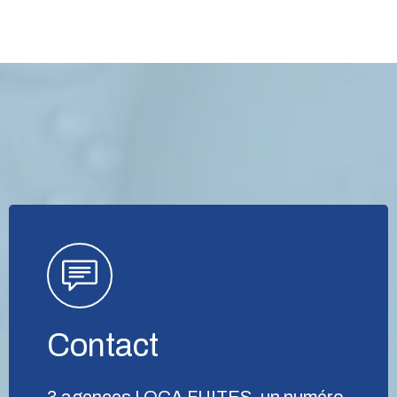
Contact
3 agences LOCA FUITES, un numéro