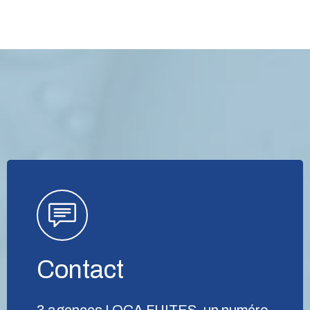
Contact
3 agences LOCA FUITES, un numéro