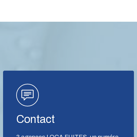
Contact
3 agences LOCA FUITES, un numéro