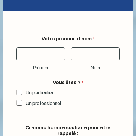
Votre prénom et nom
*
Prénom
Nom
E
Vous êtes ?
*
-
m
Un particulier
a
i
Un professionnel
l
l
a
*
Créneau horaire souhaité pour être
rappelé :