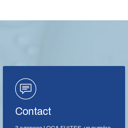
Contact
3 agences LOCA FUITES, un numéro