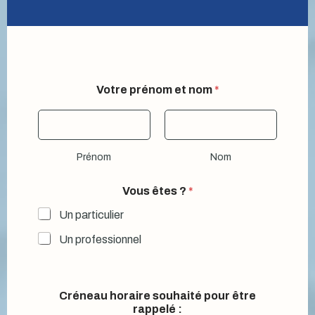
p
Votre prénom et nom
*
o
u
r
d
'
Prénom
Nom
i
n
t
Vous êtes ?
*
e
r
Un particulier
v
Un professionnel
e
n
t
i
o
Créneau horaire souhaité pour être
n
rappelé :