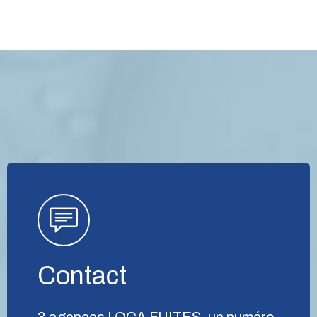
Contact
3 agences LOCA FUITES, un numéro