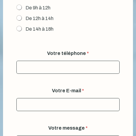
De 9h à 12h
De 12h à 14h
De 14h à 18h
Votre téléphone
*
Votre E-mail
*
V
Votre message
*
o
u