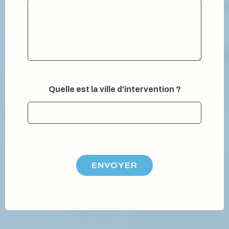
s
Q
u
e
l
l
e
:
Quelle est la ville d'intervention ?
ENVOYER