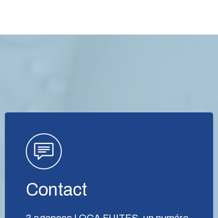
Contact
3 agences LOCA FUITES, un numéro