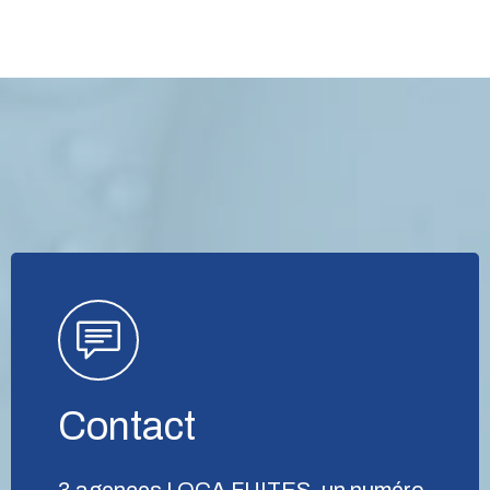
Contact
3 agences LOCA FUITES, un numéro