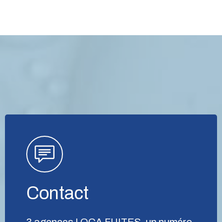
Contact
3 agences LOCA FUITES, un numéro