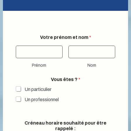
*
Votre prénom et nom
*
m
e
s
s
a
Prénom
Nom
g
e
ê
Vous êtes ?
*
t
e
Un particulier
s
Un professionnel
Créneau horaire souhaité pour être
rappelé :