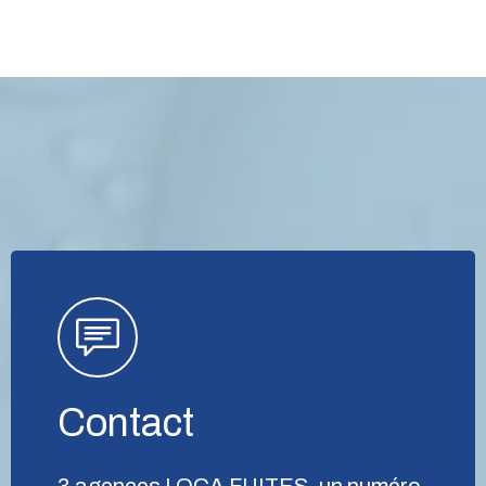
Contact
3 agences LOCA FUITES, un numéro