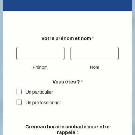
s
Votre prénom et nom
*
o
u
h
a
i
Prénom
Nom
t
é
?
Vous êtes ?
*
V
o
Un particulier
t
Un professionnel
r
e
Créneau horaire souhaité pour être
rappelé :