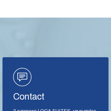
Contact
3 agences LOCA FUITES, un numéro