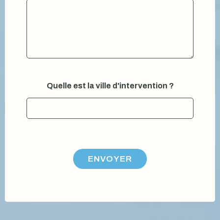
e
Quelle est la ville d'intervention ?
t
*
p
o
u
r
ENVOYER