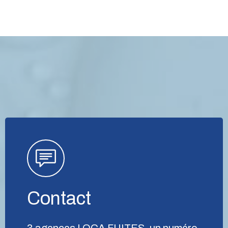
Contact
3 agences LOCA FUITES, un numéro