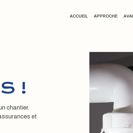
ACCUEIL
APPROCHE
AVA
S !
 un chantier.
, assurances et