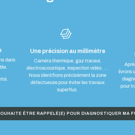
e
Une précision au millimètre
ons dans
Caméra thermique, gaz traceur,
Aprè
ile.
électroacoustique, inspection vidéo, …
livrons 
Nous identifions précisément la zone
diagn
rité.
défectueuse pour éviter les travaux
pour tr
superflus.
SOUHAITE ÊTRE RAPPELÉ(E) POUR DIAGNOSTIQUER MA F