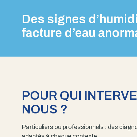
Des signes d’humidi
facture d’eau anorm
POUR QUI INTERV
NOUS ?
Particuliers ou professionnels : des diagno
adaptés à chaque contexte.