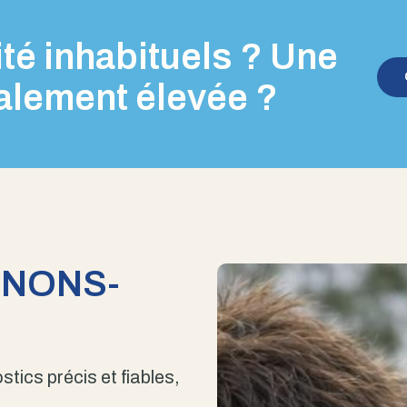
té inhabituels ? Une
alement élevée ?
ENONS-
stics précis et fiables,