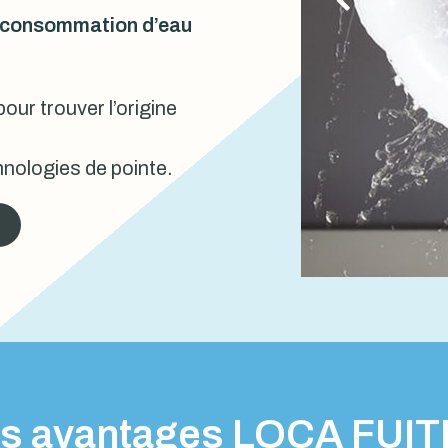
urconsommation d’eau
our trouver l’origine
nologies de pointe.
s avantages LOCA FUI