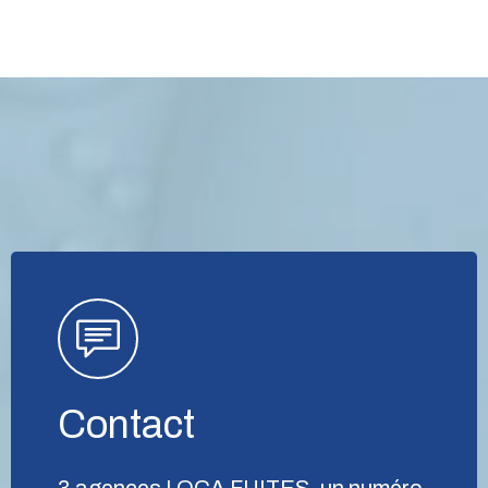
Contact
3 agences LOCA FUITES, un numéro