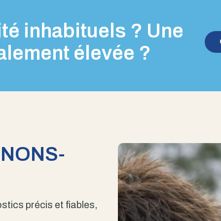
té inhabituels ? Une
alement élevée ?
ENONS-
stics précis et fiables,