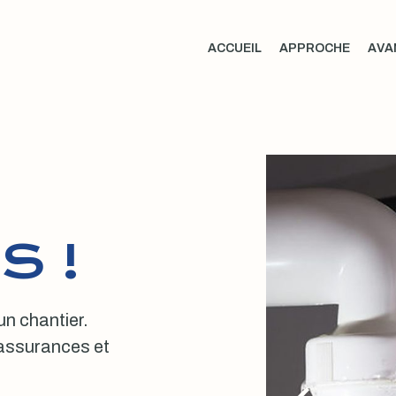
ACCUEIL
APPROCHE
AVA
S !
 un chantier.
, assurances et