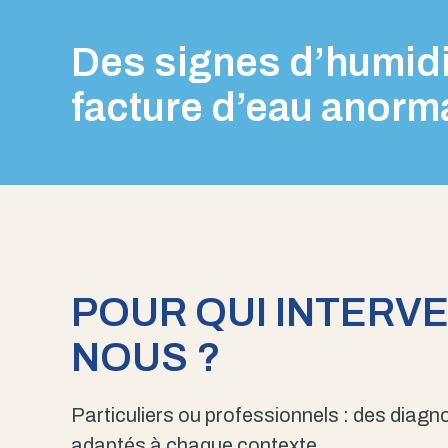
Des signes d’humidi
facture d’eau anorm
POUR QUI INTERV
NOUS ?
Particuliers ou professionnels : des diagno
adaptés à chaque contexte.