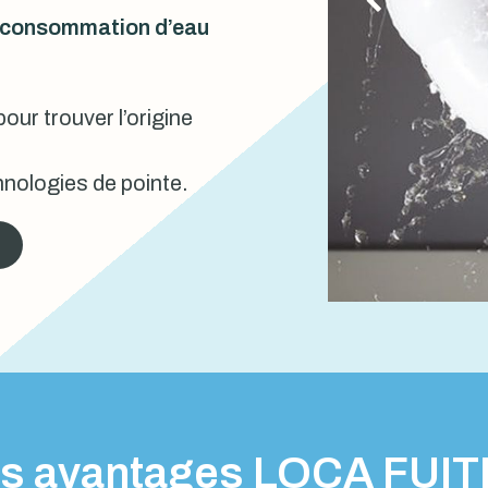
urconsommation d’eau
our trouver l’origine
nologies de pointe.
s avantages LOCA FUI