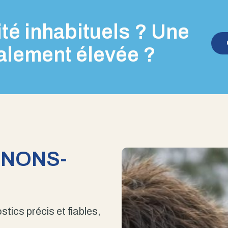
té inhabituels ? Une
alement élevée ?
ENONS-
stics précis et fiables,