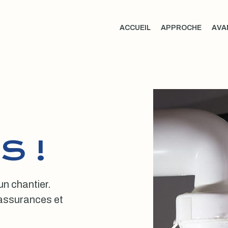
ACCUEIL
APPROCHE
AVA
S !
 un chantier.
, assurances et