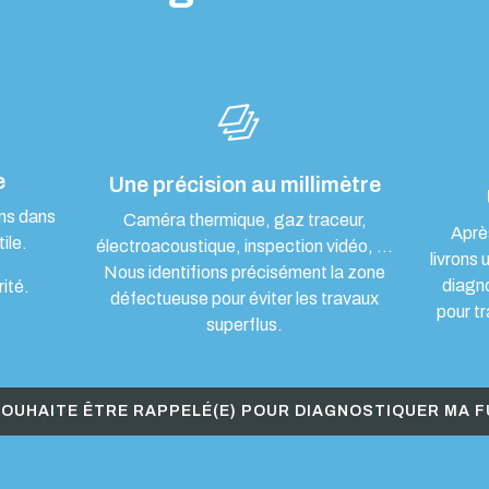
e
Une précision au millimètre
ons dans
Caméra thermique, gaz traceur,
Aprè
ile.
électroacoustique, inspection vidéo, …
livrons 
Nous identifions précisément la zone
diagn
rité.
défectueuse pour éviter les travaux
pour tr
superflus.
SOUHAITE ÊTRE RAPPELÉ(E) POUR DIAGNOSTIQUER MA F