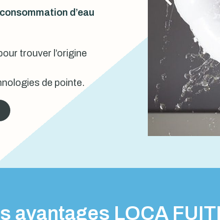
urconsommation d’eau
our trouver l’origine
nologies de pointe.
s avantages LOCA FUI