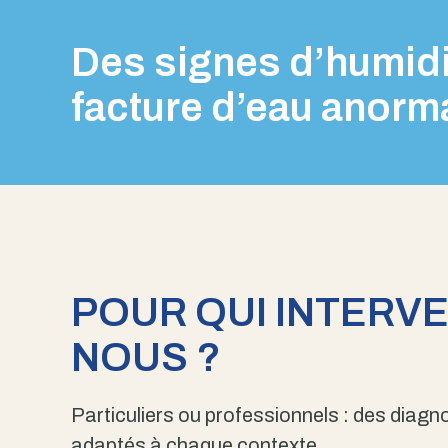
Des signes d’humidi
facture d’eau anorm
POUR QUI INTERV
NOUS ?
Particuliers ou professionnels : des diagno
adaptés à chaque contexte.